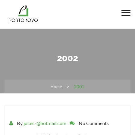
2002
Home
2002
By
jocec-@hotmail.com
No Comments